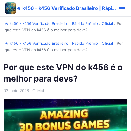
🔥 k456 - k456 Verificado Brasileiro | Rápido Prêmio
🔥 k456 - k456 Verificado Brasileiro | Rápido Prêmio
›
Oficial
›
Por
que este VPN do k456 é o melhor para devs?
🔥 k456 - k456 Verificado Brasileiro | Rápido Prêmio
›
Oficial
›
Por
que este VPN do k456 é o melhor para devs?
Por que este VPN do k456 é o
melhor para devs?
03 maio 2026
· Oficial