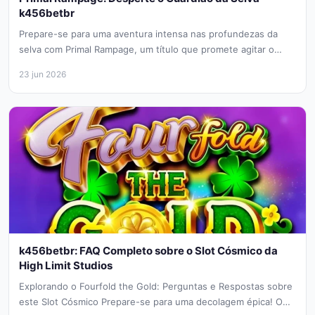
k456betbr
Prepare-se para uma aventura intensa nas profundezas da
selva com Primal Rampage, um título que promete agitar o
cenário dos...
23 jun 2026
k456betbr: FAQ Completo sobre o Slot Cósmico da
High Limit Studios
Explorando o Fourfold the Gold: Perguntas e Respostas sobre
este Slot Cósmico Prepare-se para uma decolagem épica! O