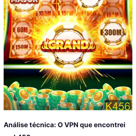
Análise técnica: O VPN que encontrei