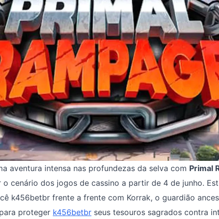
ma aventura intensa nas profundezas da selva com
Primal
 o cenário dos jogos de cassino a partir de 4 de junho. Est
ocê k456betbr frente a frente com Korrak, o guardião ances
para proteger
k456betbr
seus tesouros sagrados contra int