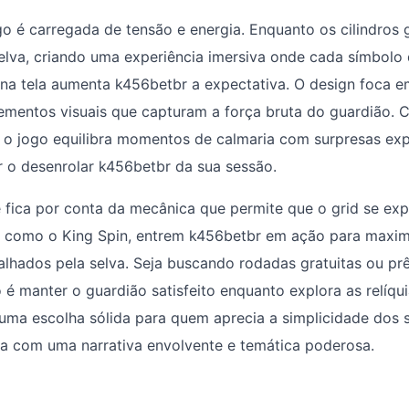
o é carregada de tensão e energia. Enquanto os cilindros 
elva, criando uma experiência imersiva onde cada símbolo 
na tela aumenta k456betbr a expectativa. O design foca e
lementos visuais que capturam a força bruta do guardião.
, o jogo equilibra momentos de calmaria com surpresas ex
 o desenrolar k456betbr da sua sessão.
 fica por conta da mecânica que permite que o grid se ex
, como o King Spin, entrem k456betbr em ação para maximi
lhados pela selva. Seja buscando rodadas gratuitas ou pr
é manter o guardião satisfeito enquanto explora as relíqu
ma escolha sólida para quem aprecia a simplicidade dos s
da com uma narrativa envolvente e temática poderosa.